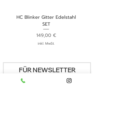
HC Blinker Gitter Edelstahl
SET
Preis
149,00 €
inkl. MwSt.
FÜR NEWSLETTER
REGISTRIEREN
Deine E-Mail-Adresse
Ich habe die Datenschutzerklärung
zur Kenntnis genommen.
Einreichen