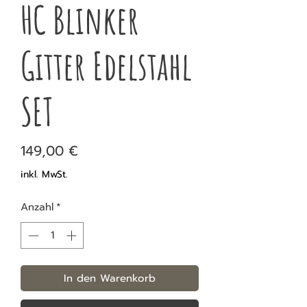
HC Blinker
Gitter Edelstahl
SET
Preis
149,00 €
inkl. MwSt.
Anzahl
*
In den Warenkorb