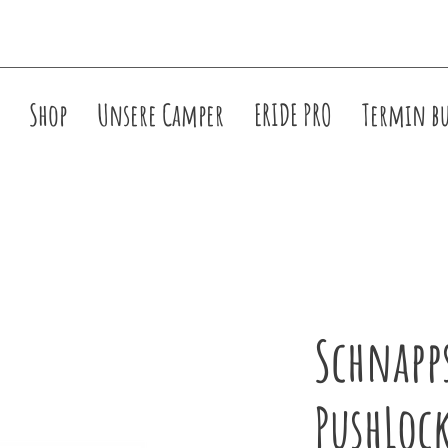
Shop
Unsere Camper
ERIDE PRO
Termin b
Schnapp
PushLoc